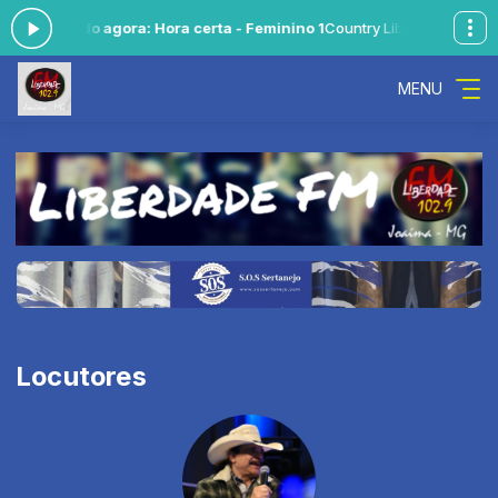
00 -
Tocando agora: Hora certa - Feminino 1
Country Liberdade das 19
MENU
Locutores