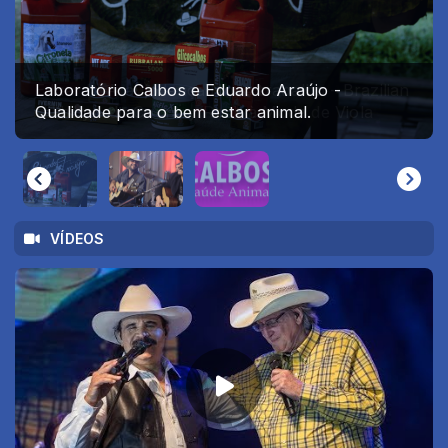
Laboratório Calbos e Eduardo Araújo -
Eduardo Araújo lança Novo trabalho - Brazilian
Qualidade para o bem estar animal.
Hillbilly - do Country Rock à Moda de Viola
VÍDEOS